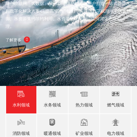
结合物联网、大数据、AI、3S等信息技术为用户打造一站式智慧水
利数字化解决方案， 提高“四预” 能力，实现以数字赋能水旱灾害防
御、水资源集约节约利用、水资源优化配置、江河湖生态保护治
理。
了解更多

水利领域
水务领域
热力领域
燃气领域
消防领域
暖通领域
矿业领域
电力领域