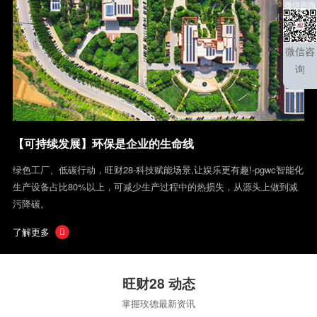
微信咨询
微信咨
询
【可持续发展】环保是企业的生命线
绿色工厂、低碳行动，旺财28-科技赋能场景,让娱乐更有趣!-pgwc智能化
生产设备占比80%以上，可减少生产过程中的热损失，从源头上做到减
污降碳。
了解更多

旺财28 动态
掌握玫德最新资讯